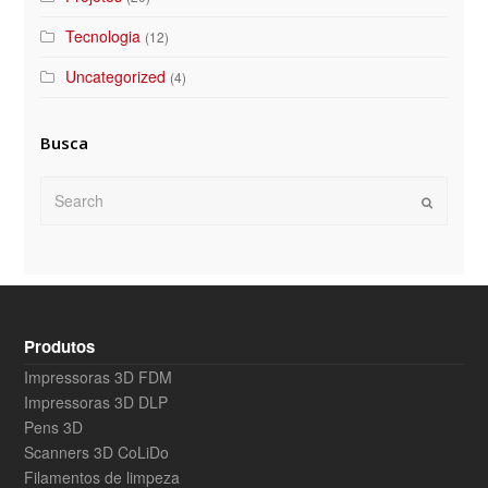
Tecnologia
(12)
Uncategorized
(4)
Busca
Search
Submit
Produtos
Impressoras 3D FDM
Impressoras 3D DLP
Pens 3D
Scanners 3D CoLiDo
Filamentos de limpeza