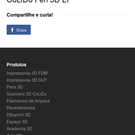
Compartilhe e curta!
Share
Produtos
Impressoras 3D FDM
Impressoras 3D DLP
Pens 3D
Scanners 3D CoLiDo
Filamentos de limpeza
Revestimentos
Dibuprint 3D
Espaço 3D
Academia 3D