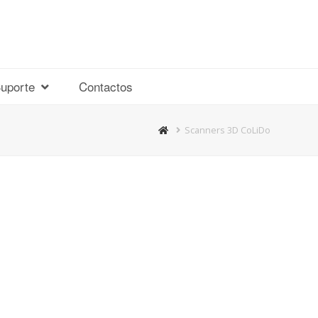
uporte
Contactos
Scanners 3D CoLiDo