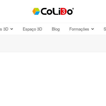
os 3D
Espaço 3D
Blog
Formações
S