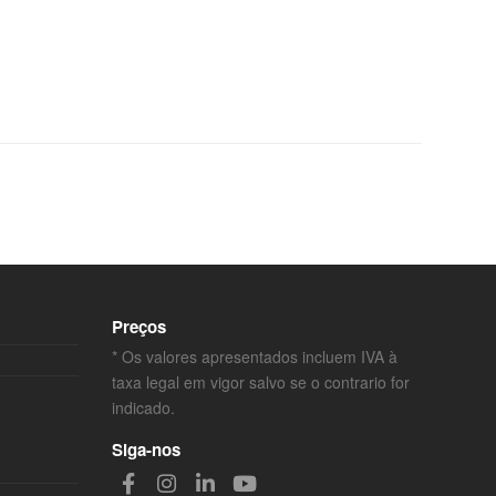
Preços
* Os valores apresentados incluem IVA à
taxa legal em vigor salvo se o contrario for
indicado.
Siga-nos