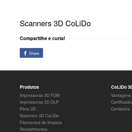
Scanners 3D CoLiDo
Compartilhe e curta!
Share
Produtos
CoLiDo 3D
Impressoras 3D FDM
Vantagens
Impressoras 3D DLP
Certificado
Pens 3D
Contactos
Scanners 3D CoLiDo
Filamentos de limpeza
Revestimentos