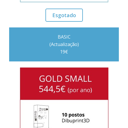
Esgotado
BASIC
(Actualização)
19€