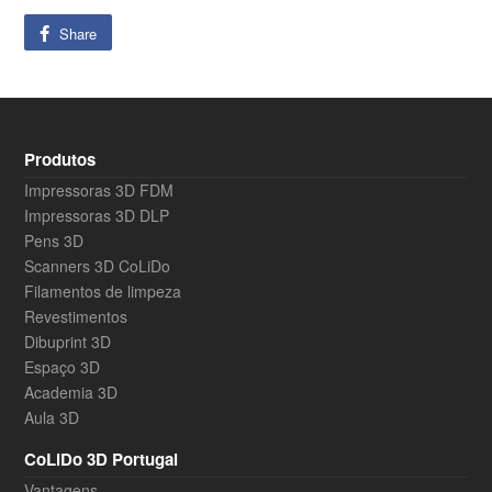
Share
Produtos
Impressoras 3D FDM
Impressoras 3D DLP
Pens 3D
Scanners 3D CoLiDo
Filamentos de limpeza
Revestimentos
Dibuprint 3D
Espaço 3D
Academia 3D
Aula 3D
CoLiDo 3D Portugal
Vantagens