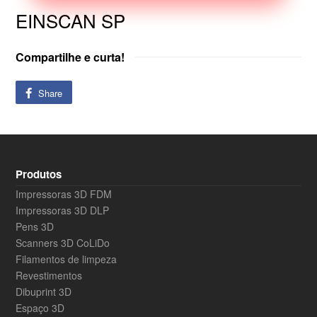
EINSCAN SP
Compartilhe e curta!
Share
Produtos
Impressoras 3D FDM
Impressoras 3D DLP
Pens 3D
Scanners 3D CoLiDo
Filamentos de limpeza
Revestimentos
Dibuprint 3D
Espaço 3D