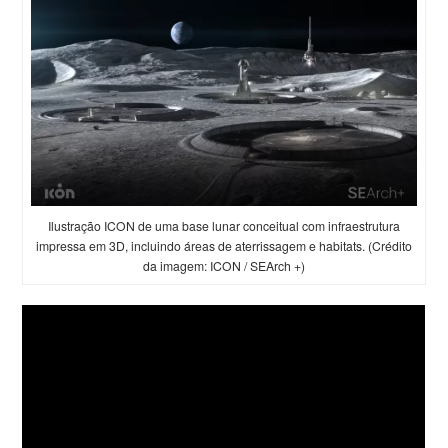
Ilustração ICON de uma base lunar conceitual com infraestrutura
impressa em 3D, incluindo áreas de aterrissagem e habitats. (Crédito
da imagem: ICON / SEArch +)