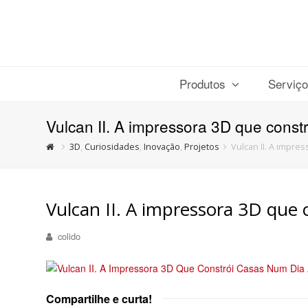
Produtos
Serviç
Vulcan II. A impressora 3D que const
3D
,
Curiosidades
,
Inovação
,
Projetos
Vulcan II. A impre
Vulcan II. A impressora 3D que 
colido
Compartilhe e curta!