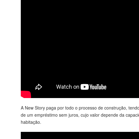
A New Story paga por todo o processo de construção, tend
de um empréstimo sem juros, cujo valor depende da capacid
habitação.