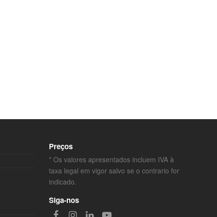
Preços
* Os valores apresentados incluem IVA à
taxa legal em vigor salvo se o contrario for
indicado.
Siga-nos
Facebook
Instagram
LinkedIn
Youtube