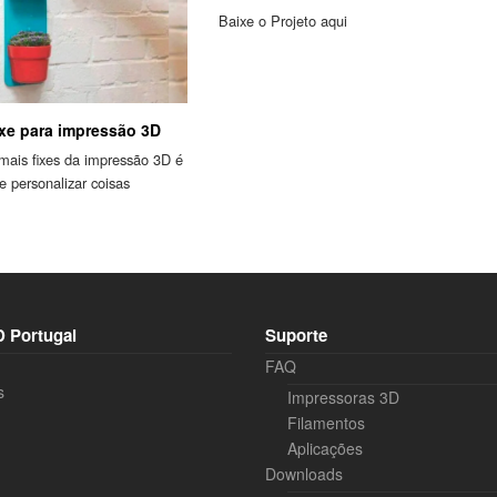
Baixe o Projeto aqui
ixe para impressão 3D
mais fixes da impressão 3D é
e personalizar coisas
 Portugal
Suporte
FAQ
s
Impressoras 3D
Filamentos
Aplicações
Downloads