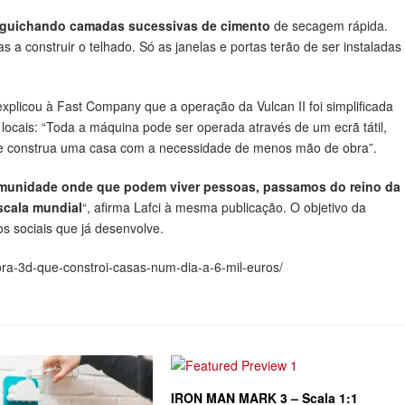
esguichando camadas sucessivas de cimento
de secagem rápida.
 construir o telhado. Só as janelas e portas terão de ser instaladas
explicou à Fast Company que a operação da Vulcan II foi simplificada
 locais: “Toda a máquina pode ser operada através de um ecrã tátil,
 se construa uma casa com a necessidade de menos mão de obra”.
munidade onde que podem viver pessoas, passamos do reino da
scala mundial
“, afirma Lafci à mesma publicação. O objetivo da
ros sociais que já desenvolve.
sora-3d-que-constroi-casas-num-dia-a-6-mil-euros/
IRON MAN MARK 3 – Scala 1:1