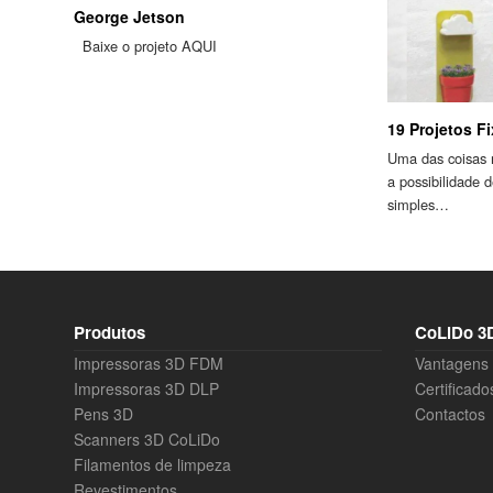
George Jetson
Baixe o projeto AQUI
19 Projetos F
Uma das coisas 
a possibilidade d
simples…
Produtos
CoLiDo 3D
Impressoras 3D FDM
Vantagens
Impressoras 3D DLP
Certificado
Pens 3D
Contactos
Scanners 3D CoLiDo
Filamentos de limpeza
Revestimentos