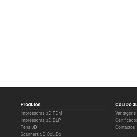
Produtos
CoLiDo 3D
Impressoras 3D FDM
Vantagens
Impressoras 3D DLP
Certificado
Pens 3D
Contactos
Scanners 3D CoLiDo