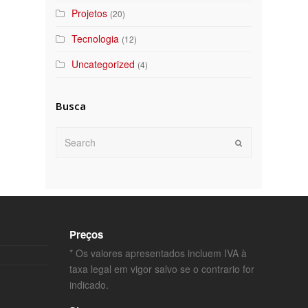
Projetos
(20)
Tecnologia
(12)
Uncategorized
(4)
Busca
Search
Submit
Preços
* Os valores apresentados incluem IVA à
taxa legal em vigor salvo se o contrario for
indicado.