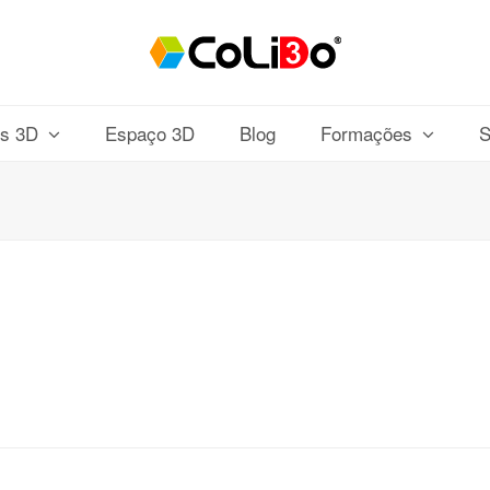
os 3D
Espaço 3D
Blog
Formações
S