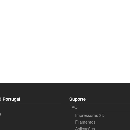
 Portugal
Suporte
FAQ
s
Impressoras 3D
Filamentos
Aplicações