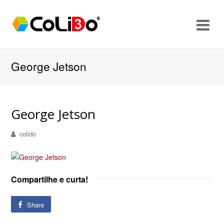
O
Mo
M
George Jetson
George Jetson
colido
Compartilhe e curta!
Share